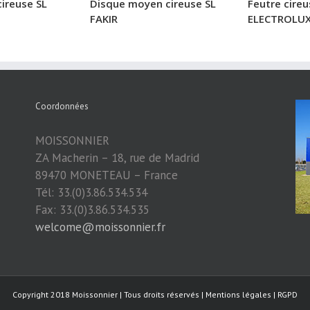
cireuse SL
Disque moyen cireuse SL
Feutre cireu
FAKIR
ELECTROLU
Coordonnées
MOISSONNIER
ZA Macherin – 18, rue de Madrid
89470 MONETEAU – France
Tél: 33.(0)3.86.534.534
Fax: 33.(0)3.86.534.535
welcome@moissonnier.fr
Copyright 2018 Moissonnier | Tous droits réservés | Mentions légales | RGPD