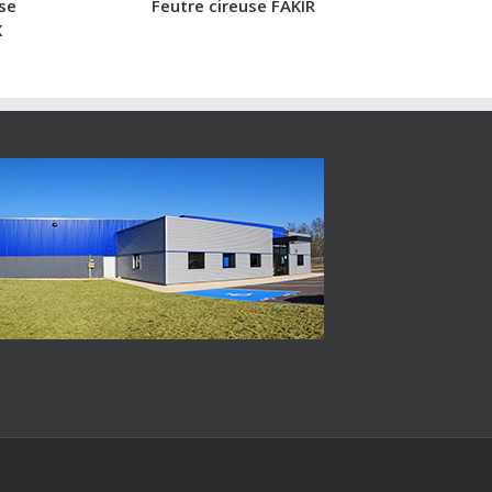
se
Feutre cireuse FAKIR
Disque pon
X
(kit)