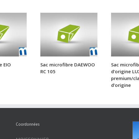
e EIO
Sac microfibre DAEWOO
Sac microfib
RC 105
d’origine LU
premium/cla
d’origine
Coordonnées