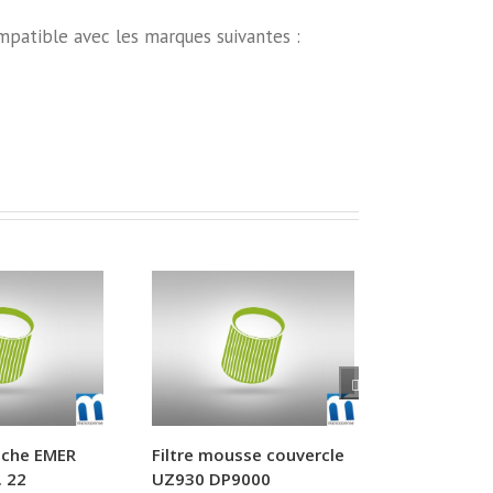
ompatible avec les marques suivantes :
ouche EMER
Filtre mousse couvercle
Filtre aspi
 22
UZ930 DP9000
DV10 d’ori